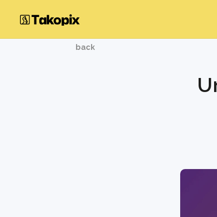
back
U