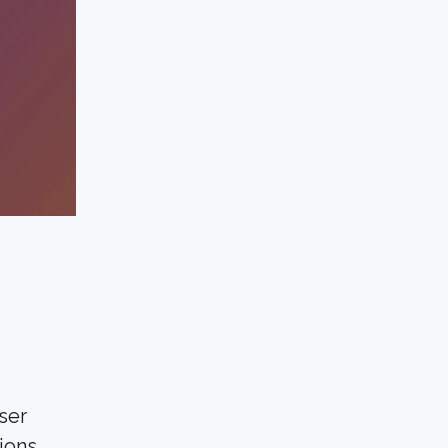
er 
ons 