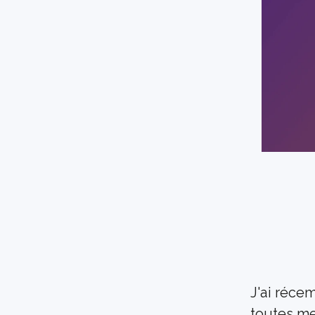
J'ai réce
toutes me