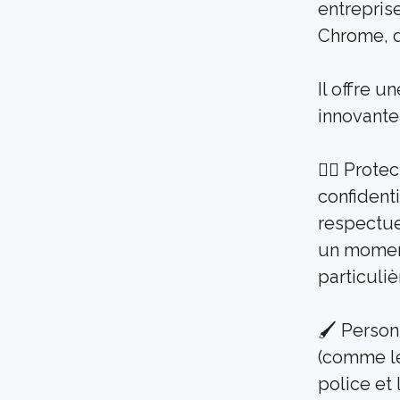
entrepris
Chrome, d
Il offre u
innovante
🕵‍♂️ Prot
confident
respectue
un moment
particuli
🖌️ Perso
(comme le
police et 