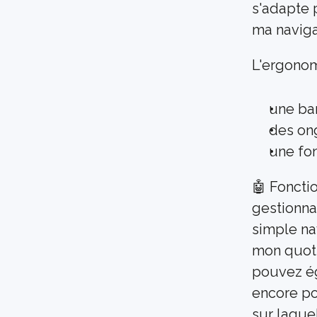
s'adapte 
ma naviga
L'ergonom
une bar
des on
une fon
🤖 Fonctio
gestionna
simple na
mon quoti
pouvez ég
encore po
sur laque