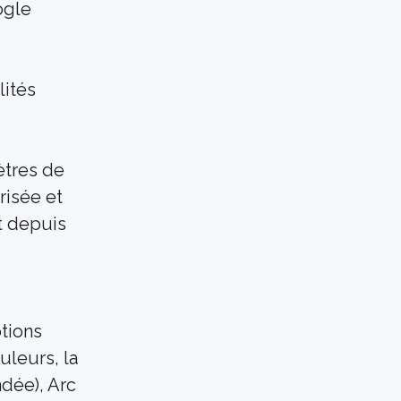
gle 
ités 
ètres de 
isée et 
 depuis 
ions 
leurs, la 
dée), Arc 